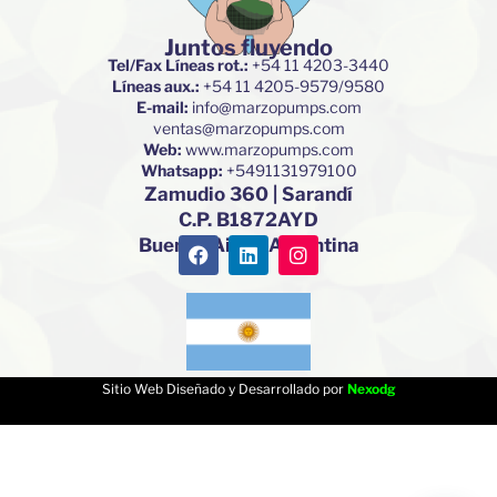
Juntos fluyendo
Tel/Fax Líneas rot.:
+54 11 4203-3440
Líneas aux.:
+54 11 4205-9579/9580
E-mail:
info@marzopumps.com
ventas@marzopumps.com
Web:
www.marzopumps.com
Whatsapp:
+5491131979100
Zamudio 360 | Sarandí
C.P. B1872AYD
F
L
I
Buenos Aires. Argentina
a
i
n
c
n
s
e
k
t
b
e
a
o
d
g
o
i
r
k
n
a
Sitio Web Diseñado y Desarrollado por
Nexodg
m