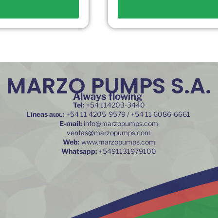
MARZO PUMPS S.A.
Always flowing
Tel:
+54 114203-3440
Líneas aux.:
+54 11 4205-9579 / +54 11 6086-6661
E-mail:
info@marzopumps.com
ventas@marzopumps.com
Web:
www.marzopumps.com
Whatsapp:
+5491131979100