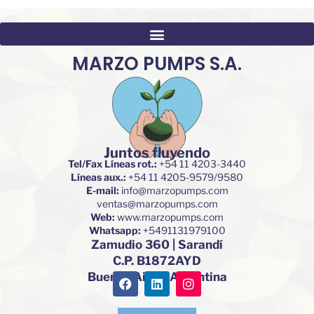
MARZO PUMPS S.A.
Juntos fluyendo
Tel/Fax Líneas rot.:
+54 11 4203-3440
Líneas aux.:
+54 11 4205-9579/9580
E-mail:
info@marzopumps.com
ventas@marzopumps.com
Web:
www.marzopumps.com
Whatsapp:
+5491131979100
Zamudio 360 | Sarandí
C.P. B1872AYD
F
L
I
Buenos Aires. Argentina
a
i
n
c
n
s